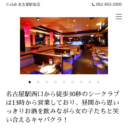
052-453-2000
C-club 名古屋駅前店
◆
◇
◇
◇
◇
◇
◇
◇
◇
名古屋駅西口から徒歩30秒のシークラブ
は13時から営業しており、昼間から思い
っきりお酒を飲みながら女の子たちと笑
い合えるキャバクラ！