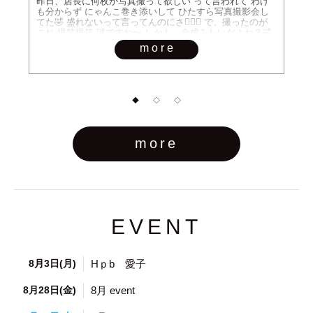
昨日、店長に何枚か写真撮って欲しい って言われて わけ
も分からず にゃんこ巻き添いして ひたすら写真撮影会し
てた🤣 盛れないって言ってんのにさ💁🏻‍♀️ で、撮ったのが
これ 爆笑爆笑 謎ですね〜 しかも、合成みたいだよね？🤣
ポーズってムズすぎ 正解わかんないけど とりあえず店長
more
に送っといた🤣 なんのための写真なんだろ 爆笑 シークラ
ブ💋あおい
◆
◇
◇
more
EVENT
8月3日(月)
Hｐb 愛子
8月28日(金)
8月 event